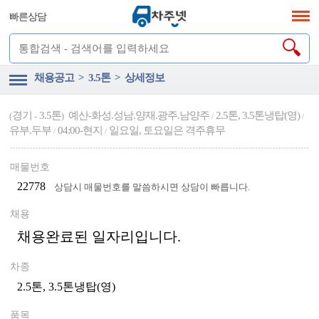
빠른상담
채용공고 > 3.5톤 > 상세정보
경기
3.5톤
예산-화성.성남.양재.광주.남양주
2.5톤, 3.5톤냉탑(영)
(
-
)
/
/
유부.두부
04:00-현지
일요일, 토요일은 격주휴무
/
/
매물번호
22778
상담시 매물번호를 말씀하시면 상담이 빠릅니다.
채용
채용완료된 일자리입니다.
차종
2.5톤, 3.5톤냉탑(영)
품목