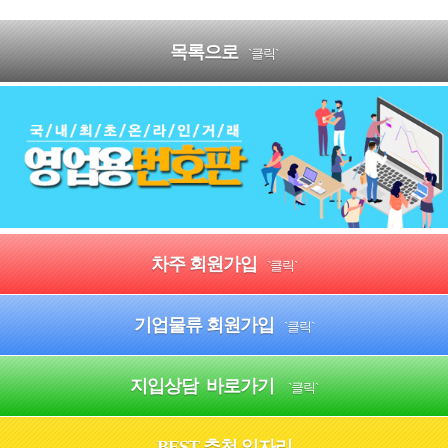
목록으로
`클릭`
차주 회원가입
`클릭`
기업물류 회원가입
`클릭`
지입상담 바로가기
`클릭`
BEST 추천 일자리