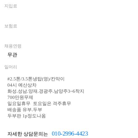
지입료
0
보험료
0
채용연령
무관
일머리
#
2.5톤/3.5톤냉탑(영)/칸막이
04시 예산상차
화성.성남.양재.경광주.남양주3~6착지
700만원무제
일요일휴무 토요일은 격주휴무
배송품 유부.두부
두부판 1p정도나옴
010-2996-4423
자세한 상담문의는