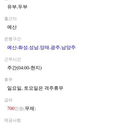
유부.두부
0
출근지
예산
0
운행구간
예산-화성.성남.양재.광주.남양주
0
근무시간
주간(04:00-현지)
0
휴무
일요일, 토요일은 격주휴무
0
급여
700
무제
만원(
)
제공사항
0