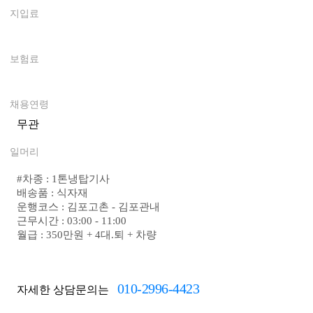
지입료
0
보험료
0
채용연령
무관
일머리
#
차종 : 1톤냉탑기사
배송품 : 식자재
운행코스 : 김포고촌 - 김포관내
근무시간 : 03:00 - 11:00
월급 : 350만원 + 4대.퇴 + 차량
010-2996-4423
자세한 상담문의는