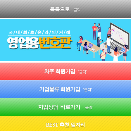
목록으로
`클릭`
차주 회원가입
`클릭`
기업물류 회원가입
`클릭`
지입상담 바로가기
`클릭`
BEST 추천 일자리