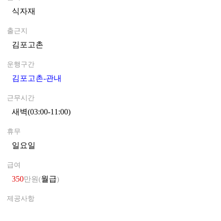
식자재
0
출근지
김포고촌
0
운행구간
김포고촌-관내
0
근무시간
새벽(03:00-11:00)
0
휴무
일요일
0
급여
350
월급
만원(
)
제공사항
0