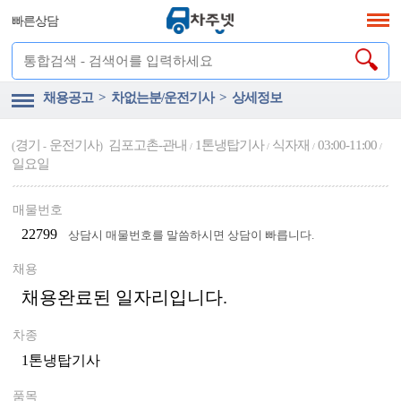
빠른상담
채용공고 > 차없는분/운전기사 > 상세정보
경기
운전기사
김포고촌-관내
1톤냉탑기사
식자재
03:00-11:00
(
-
)
/
/
/
/
일요일
매물번호
22799
상담시 매물번호를 말씀하시면 상담이 빠릅니다.
채용
채용완료된 일자리입니다.
차종
1톤냉탑기사
품목