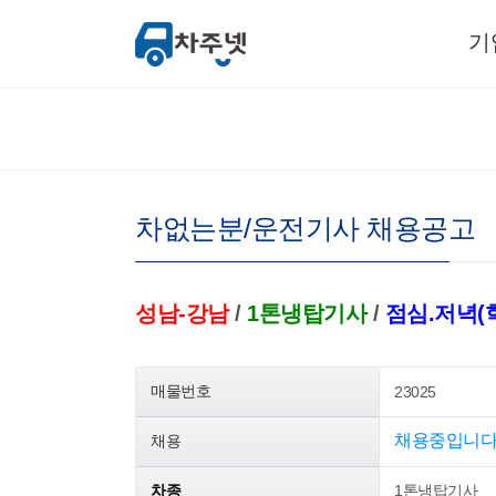
기
차없는분/운전기사 채용공고
성남-강남
/
1톤냉탑기사
/
점심.저녁(
매물번호
23025
채용중입니다
채용
차종
1톤냉탑기사