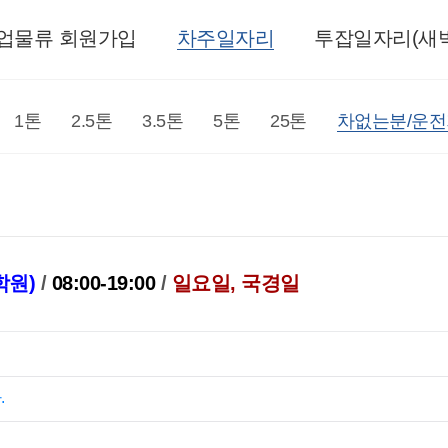
업물류 회원가입
차주일자리
투잡일자리(새벽
1톤
2.5톤
3.5톤
5톤
25톤
차없는분/운
학원)
/
08:00-19:00
/
일요일, 국경일
.