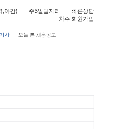
,야간)
주5일일자리
빠른상담
차주 회원가입
전기사
오늘 본 채용공고