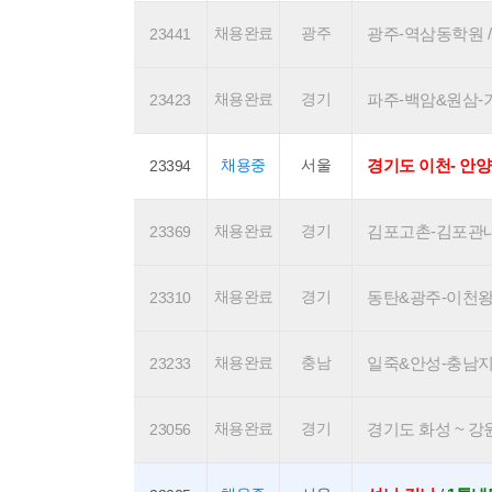
채용완료
광주
광주-역삼동학원 / 1
23441
채용완료
경기
파주-백암&원삼-기흥
23423
채용중
서울
경기도 이천- 안양
23394
채용완료
경기
김포고촌-김포관내 / 
23369
채용완료
경기
동탄&광주-이천왕복 /
23310
채용완료
충남
일죽&안성-충남지역 /
23233
채용완료
경기
경기도 화성 ~ 강원도
23056