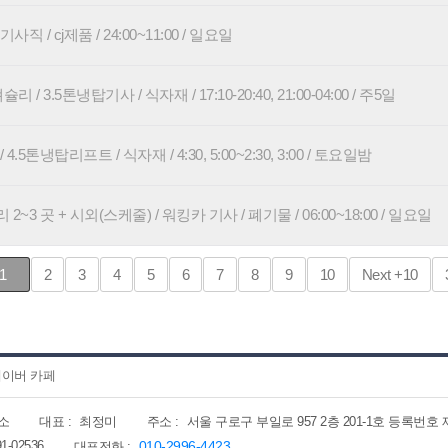
사직 / cj제품 / 24:00~11:00 / 일요일
/ 3.5톤냉탑기사 / 식자재 / 17:10-20:40, 21:00-04:00 / 주5일
5톤냉탑리프트 / 식자재 / 4:30, 5:00~2:30, 3:00 / 토요일밤
~3 곳 + 시외(스케줄) / 워킹카 기사 / 폐기물 / 06:00~18:00 / 일요일
1
2
3
4
5
6
7
8
9
10
Next
+10
이버 카페
소
대표 :
최정미
주소 :
서울 구로구 부일로 957 2층 201-1호 등록번호 제202
91-02536
010-2996-4423
대표전화 :