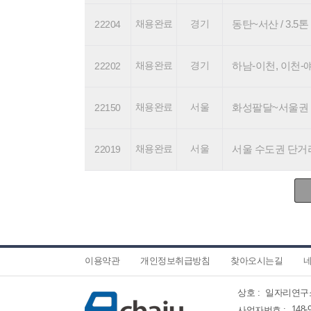
채용완료
경기
동탄~서산 / 3.5톤 기
22204
채용완료
경기
하남-이천, 이천-얘슐리 
22202
채용완료
서울
화성팔달~서울권 / 4.
22150
채용완료
서울
서울 수도권 단거리 2
22019
이용약관
개인정보취급방침
찾아오시는길
네
상호 :
일자리연구
148-
사업자번호 :