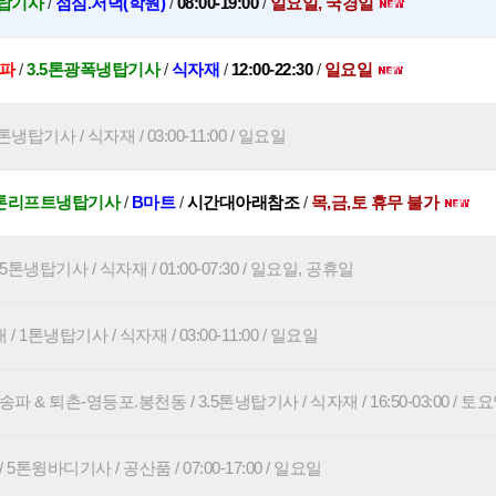
탑기사
/
점심.저녁(학원)
/
08:00-19:00
/
일요일, 국경일
송파
/
3.5톤광폭냉탑기사
/
식자재
/
12:00-22:30
/
일요일
냉탑기사 / 식자재 / 03:00-11:00 / 일요일
5톤리프트냉탑기사
/
B마트
/
시간대아래참조
/
목,금,토 휴무 불가
5톤냉탑기사 / 식자재 / 01:00-07:30 / 일요일, 공휴일
1톤냉탑기사 / 식자재 / 03:00-11:00 / 일요일
파 & 퇴촌-영등포.봉천동 / 3.5톤냉탑기사 / 식자재 / 16:50-03:00 / 토
5톤윙바디기사 / 공산품 / 07:00-17:00 / 일요일