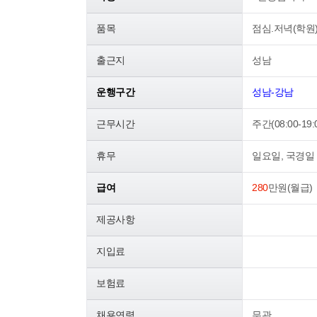
품목
점심.저녁(학원
출근지
성남
운행구간
성남-강남
근무시간
주간(08:00-19:
휴무
일요일, 국경일
급여
280
만원(월급)
제공사항
지입료
보험료
채용연령
무관