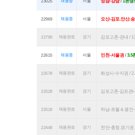
채용중
서울
성남-강남
/
1톤냉
23025
채용중
서울
오산-김포.안산.
22969
채용완료
경기
김포고촌-관내 / 1톤
22799
채용중
서울
인천-서울권
/
3.
22615
채용완료
경기
화성시-수지권 / 2.
22578
채용완료
경기
김포고촌-김포관내 / 
22528
채용완료
서울
하남-초월 & 용인-송
22518
채용완료
경기
천안-충청.경기권 / 
22448