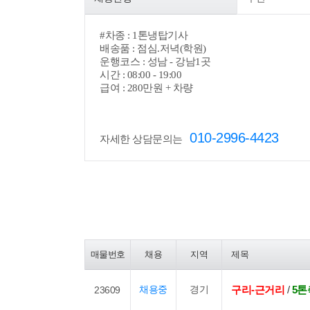
#
차종 : 1톤냉탑기사
배송품 : 점심.저녁(학원)
운행코스 : 성남 - 강남1곳
시간 : 08:00 - 19:00
급여 : 280만원 + 차량
010-2996-4423
자세한 상담문의는
매물번호
채용
지역
제목
채용중
경기
구리-근거리
/
5
23609