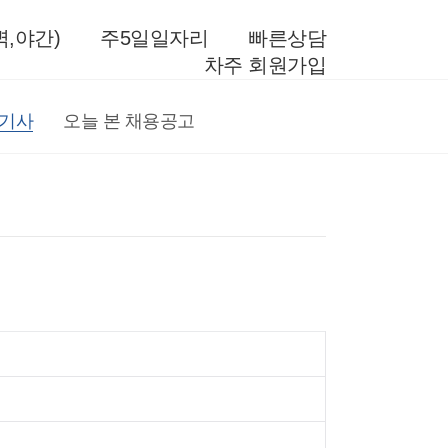
,야간)
주5일일자리
빠른상담
차주 회원가입
전기사
오늘 본 채용공고