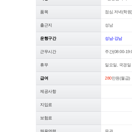
품목
점심.저녁(학원
출근지
성남
운행구간
성남-강남
근무시간
주간(08:00-19:
휴무
일요일, 국경일
급여
280
만원(월급)
제공사항
지입료
보험료
채용연령
무관