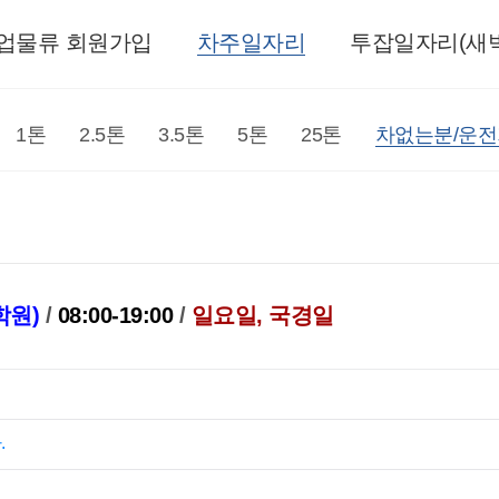
업물류 회원가입
차주일자리
투잡일자리(새벽
1톤
2.5톤
3.5톤
5톤
25톤
차없는분/운
학원)
/
08:00-19:00
/
일요일, 국경일
.