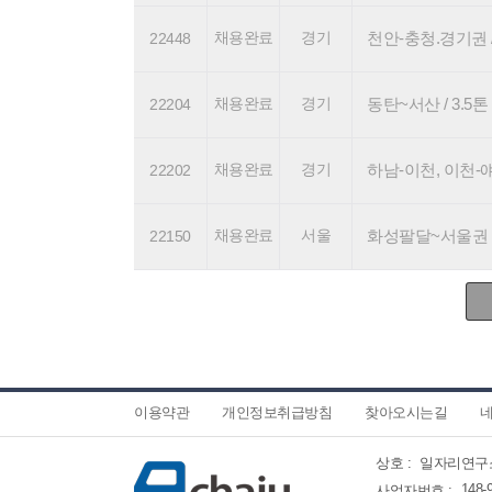
채용완료
경기
천안-충청.경기권 / 
22448
채용완료
경기
동탄~서산 / 3.5톤 기
22204
채용완료
경기
하남-이천, 이천-얘슐리 
22202
채용완료
서울
화성팔달~서울권 / 4.
22150
이용약관
개인정보취급방침
찾아오시는길
네
상호 :
일자리연구
148-
사업자번호 :