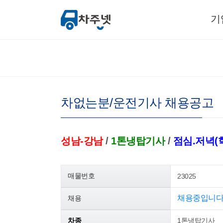
기
차없는분/운전기사 채용공고
성남-강남
/
1톤냉탑기사
/
점심.저녁(
매물번호
23025
채용중입니다
채용
차종
1톤냉탑기사