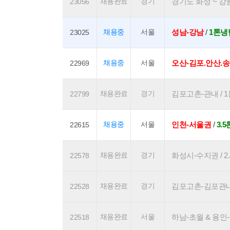
채용완료
경기
경기도 화성 ~ 강원도
23056
채용중
서울
성남-강남
/
1톤냉
23025
채용중
서울
오산-김포.안산.
22969
채용완료
경기
김포고촌-관내 / 1톤
22799
채용중
서울
인천-서울권
/
3.
22615
채용완료
경기
화성시-수지권 / 2.
22578
채용완료
경기
김포고촌-김포관내 / 
22528
채용완료
서울
하남-초월 & 용인-송
22518