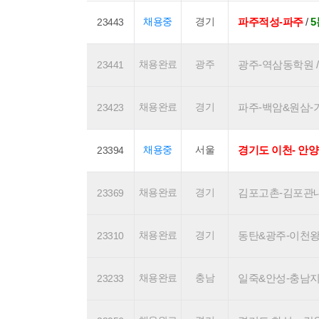
채용중
경기
파주적성-파주
/
23443
채용완료
광주
광주-역삼동학원 / 1
23441
채용완료
경기
파주-백암&원삼-기흥
23423
채용중
서울
경기도 이천- 안양
23394
채용완료
경기
김포고촌-김포관내 / 
23369
채용완료
경기
동탄&광주-이천왕복 /
23310
채용완료
충남
일죽&안성-충남지역 /
23233