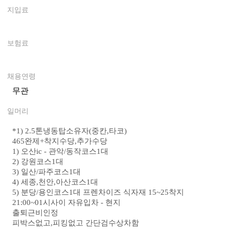
지입료
0
보험료
0
채용연령
무관
일머리
*1)
2.5톤냉동탑소유자(중칸,타코)
465완제+착지수당,추가수당
1) 오산ic - 관악/동작코스1대
2) 강원코스1대
3) 일산/파주코스1대
4) 세종,천안,아산코스1대
5) 분당/용인코스1대 프렌차이즈 식자재 15~25착지
21:00~01시사이 자유입차 - 현지
출퇴근비인정
피박스없고,피킹없고 간단검수상차함