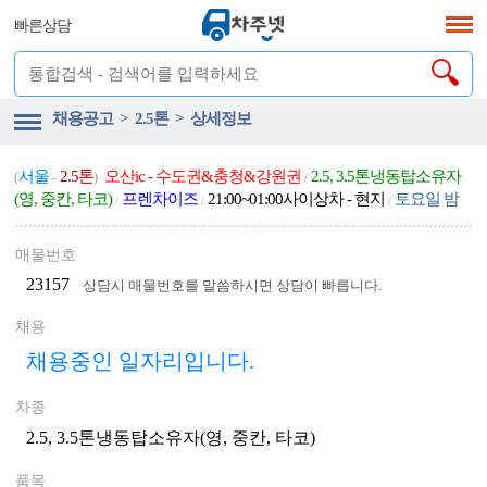
빠른상담
채용공고 > 2.5톤 > 상세정보
서울
2.5톤
오산ic - 수도권&충청&강원권
2.5, 3.5톤냉동탑소유자
(
-
)
/
(영, 중칸, 타코)
프렌차이즈
21:00~01:00사이상차 - 현지
토요일 밤
/
/
/
매물번호
23157
상담시 매물번호를 말씀하시면 상담이 빠릅니다.
채용
채용중인 일자리입니다.
차종
2.5, 3.5톤냉동탑소유자(영, 중칸, 타코)
품목