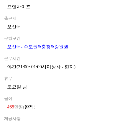
프렌차이즈
0
출근지
오산ic
0
운행구간
오산ic - 수도권&충청&강원권
0
근무시간
야간(21:00~01:00사이상차 - 현지)
0
휴무
토요일 밤
0
급여
465
완제
만원(
)
제공사항
0