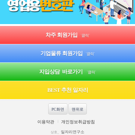
차주 회원가입
`클릭`
기업물류 회원가입
`클릭`
지입상담 바로가기
`클릭`
BEST 추천 일자리
PC화면
맨위로
이용약관
개인정보취급방침
일자리연구소
상호_