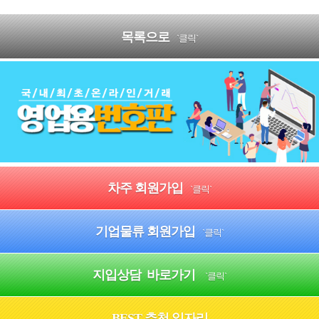
목록으로
`클릭`
차주 회원가입
`클릭`
기업물류 회원가입
`클릭`
지입상담 바로가기
`클릭`
BEST 추천 일자리