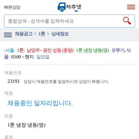
빠른상담
채용공고 > 1톤 > 상세정보
서울
1톤
남양주~ 광진 성동 (중량)
1톤 냉장 냉동(영)
오뚜기, 식
(
-
)
/
/
품
03:00 ~ 현지
일요일
/
/
매물번호
23191
상담시 매물번호를 말씀하시면 상담이 빠릅니다.
채용
채용중인 일자리입니다.
차종
1톤 냉장 냉동(영)
품목