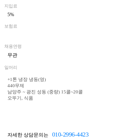
지입료
5%
0
보험료
0
채용연령
무관
일머리
+1톤 냉장 냉동(영)
440무제
남양주 ~ 광진 성동 (중량)
15콜~20콜
오뚜기, 식품
010-2996-4423
자세한 상담문의는