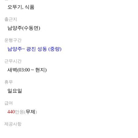
오뚜기, 식품
0
출근지
남양주(수동면)
0
운행구간
남양주~ 광진 성동 (중량)
0
근무시간
새벽(03:00 ~ 현지)
0
휴무
일요일
0
급여
440
무제
만원(
)
제공사항
0