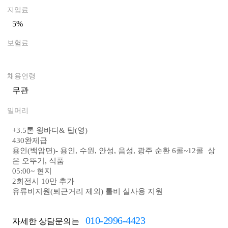
지입료
5%
0
보험료
0
채용연령
무관
일머리
+
3.5톤 윙바디& 탑(영)
430완제급
용인(백암면)- 용인, 수원, 안성, 음성, 광주 순환 6콜~12콜 상
온 오뚜기, 식품
05:00~ 현지
2회전시 10만 추가
유류비지원(퇴근거리 제외) 톨비 실사용 지원
010-2996-4423
자세한 상담문의는