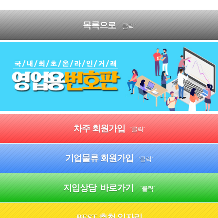
목록으로
`클릭`
차주 회원가입
`클릭`
기업물류 회원가입
`클릭`
지입상담 바로가기
`클릭`
BEST 추천 일자리