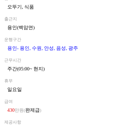
오뚜기, 식품
0
출근지
용인(백암면)
0
운행구간
용인- 용인, 수원, 안성, 음성, 광주
0
근무시간
주간(05:00~ 현지)
0
휴무
일요일
0
급여
430
완제급
만원(
)
제공사항
0