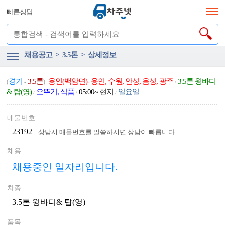
빠른상담
채용공고 > 3.5톤 > 상세정보
경기
3.5톤
용인(백암면)- 용인, 수원, 안성, 음성, 광주
3.5톤 윙바디
(
-
)
/
& 탑(영)
오뚜기, 식품
05:00~ 현지
일요일
/
/
/
매물번호
23192
상담시 매물번호를 말씀하시면 상담이 빠릅니다.
채용
채용중인 일자리입니다.
차종
3.5톤 윙바디& 탑(영)
품목