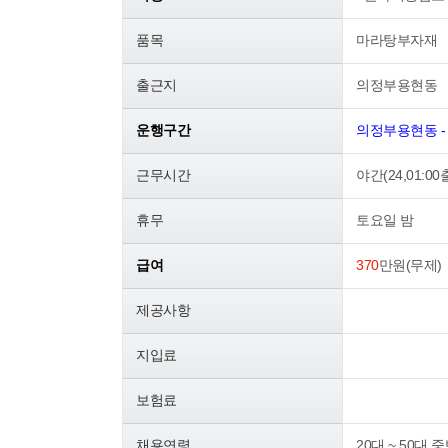
품목
마라탕부자재
출근지
의정부용현동
운행구간
의정부용현동 -
근무시간
야간(24,01:00
휴무
토요일 밤
급여
370
만원(무제)
제공사항
지입료
보험료
채용연령
20대 ~ 50대 