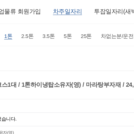
업물류 회원가입
차주일자리
투잡일자리(새벽
1톤
2.5톤
3.5톤
5톤
25톤
차없는분/운
대 / 1톤하이냉탑소유자(영) / 마라탕부자재 / 24,01
었습니다.
자(영)