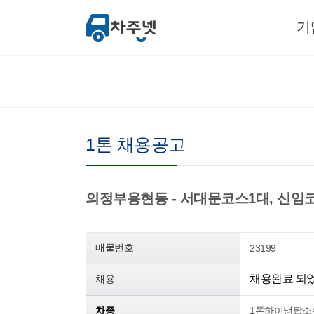
기
1톤 채용공고
의정부용현동 - 서대문코스1대, 신임코스1
매물번호
23199
채용완료 되
채용
차종
1톤하이냉탑소유