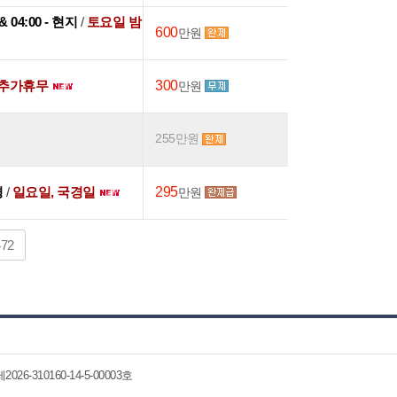
 & 04:00 - 현지
/
토요일 밤
600
만원
회추가휴무
300
만원
255만원
경
/
일요일, 국경일
295
만원
472
6-310160-14-5-00003호