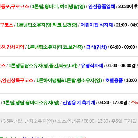
,영등포,구로코스
/
1톤탑,윙바디, 하이냉탑(영)
/
안전용품일체
/
20:30이
관악구코스
/
1톤냉탑소유자(영,타코,보건증)
/
어린이집 식자재
/
21:00 - 04
양천,강서지역
/
1톤냉탑소유자(타코,보건증)
/
급식(김치)
/
04:00 - 09:00
/
코스
/
1톤냉동탑소유자(영,중칸,타코,L카)
/
유명식자재
/
01:00 - 06:00경
군포,안산상록구코스
/
1톤하이냉탑&1톤탑,윙소유자(영)
/
호텔용품
/
10:00
/
1톤탑,냉탑,윙바디소유자(영)
/
산업용 계측기계
/
08:30 - 17:00경
/
주5
3.5톤냉탑, 냉윙소유자(영) / 소스,양념류 / 08:00 - 13:30 / 주5일,국경일