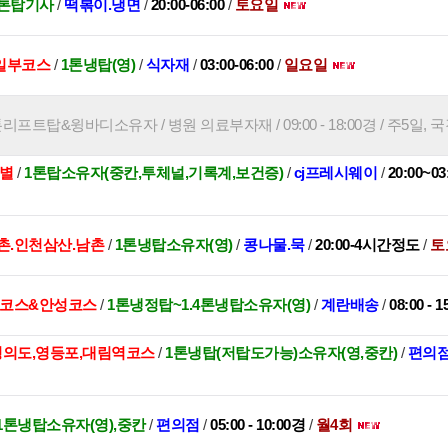
1톤탑기사
/
떡볶이.냉면
/
20:00-06:00
/
토요일
일부코스
/
1톤냉탑(영)
/
식자재
/
03:00-06:00
/
일요일
톤리프트탑&윙바디소유자 / 병원 의료부자재 / 09:00 - 18:00경 / 주5일, 
스별
/
1톤탑소유자(중칸,투체널,기록계,보건증)
/
cj프레시웨이
/
20:00~
촌.인천삼산.남촌
/
1톤냉탑소유자(영)
/
콩나물.묵
/
20:00-4시간정도
/
토
포코스&안성코스
/
1톤냉정탑~1.4톤냉탑소유자(영)
/
계란배송
/
08:00 - 
,영의도,영등포,대림역코스
/
1톤냉탑(저탑도가능)소유자(영,중칸)
/
편의
1톤냉탑소유자(영),중칸
/
편의점
/
05:00 - 10:00경
/
월4회