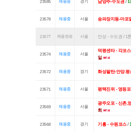
채용중
경기
남양주-수도권
/
23585
채용중
서울
송파장지동-마포
23578
채용완료
서울
안성 - 수도권 / 1
23577
덕평센타 - 각코
채용중
서울
23574
일
채용중
경기
화성팔탄-안양.평
23572
채용중
서울
평택진위 - 영등
23571
광주오포 - 신촌
채용중
서울
23569
회
채용중
경기
기흥 - 수원코스
/
23568