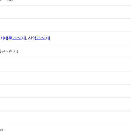
 서대문코스1대, 신임코스1대
출근 - 현지)
중반