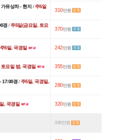
후 가유상차 - 현지
/
주5일
310
만원
:00경
/
주5일(금요일, 토요
370
만원
주5일, 국경일
242
만원
/
토요일 밤, 국경일
355
만원
 - 17:00경
/
주5일, 국경일,
280
만원
일, 국경일
320
만원
330만원