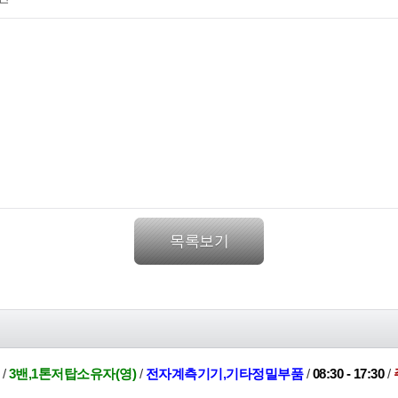
목록보기
권
/
3밴,1톤저탑소유자(영)
/
전자계측기기,기타정밀부품
/
08:30 - 17:30
/