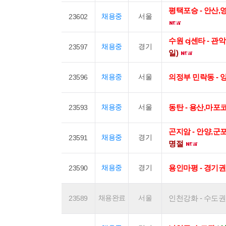
평택포승 - 안산
채용중
서울
23602
수원 cj센타 - 
채용중
경기
23597
일)
채용중
서울
의정부 민락동 - 
23596
채용중
서울
동탄 - 용산,마포
23593
곤지암 - 안양,
채용중
경기
23591
명절
채용중
경기
용인마평 - 경기권
23590
채용완료
서울
인천강화 - 수도권 / 
23589