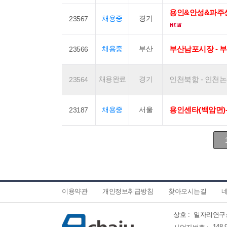
용인&안성&파주센
채용중
경기
23567
채용중
부산
부산남포시장 - 
23566
채용완료
경기
인천북항 - 인천논현동
23564
채용중
서울
용인센타(백암면)-
23187
이용약관
개인정보취급방침
찾아오시는길
네
상호 :
일자리연구
148-