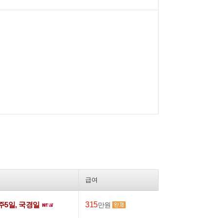
급여
주5일, 국경일
315
만원