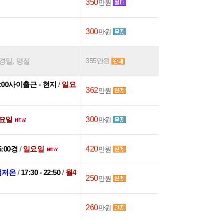
350
만원
300
만원
국경일, 명절
355만원
03:00사이출근 - 현지
/
일요
362
만원
요일
300
만원
15:00경
/
일요일
420
만원
점저온
/
17:30 - 22:50
/
월4
250
만원
260
만원