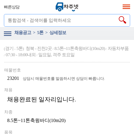
빠른상담
채용공고 > 5톤 > 상세정보
경기
5톤
청북 - 진천2곳
8.5톤~11톤축윙바디(10m20)
자동차부품
(
-
)
/
/
07:30 - 18:00내외
일요일, 격주 토요일
/
/
매물번호
23201
상담시 매물번호를 말씀하시면 상담이 빠릅니다.
채용
채용완료된 일자리입니다.
차종
8.5톤~11톤축윙바디(10m20)
품목