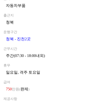
자동차부품
0
출근지
청북
0
운행구간
청북 - 진천2곳
0
근무시간
주간(07:30 - 18:00내외)
0
휴무
일요일, 격주 토요일
0
급여
750
완제
만원(
)
제공사항
0