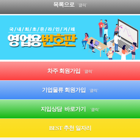
목록으로
`클릭`
차주 회원가입
`클릭`
기업물류 회원가입
`클릭`
지입상담 바로가기
`클릭`
BEST 추천 일자리