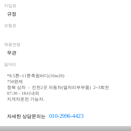
지입료
규정
0
보험료
0
채용연령
무관
일머리
*
8.5톤~11톤축윙바디(10m20)
750완제
청북 상차 - 진천2곳 자동차(열처리부부품) 2~3회전
07:30 - 18시내외
지게차운전 가능자.
010-2996-4423
자세한 상담문의는