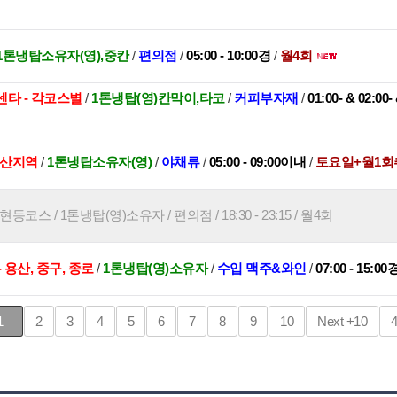
1톤냉탑소유자(영),중칸
/
편의점
/
05:00 - 10:00경
/
월4회
타 - 각코스별
/
1톤냉탑(영)칸막이,타코
/
커피부자재
/
01:00- & 02:00-
부산지역
/
1톤냉탑소유자(영)
/
야채류
/
05:00 - 09:00이내
/
토요일+월1
코스 / 1톤냉탑(영)소유자 / 편의점 / 18:30 - 23:15 / 월4회
 용산, 중구, 종로
/
1톤냉탑(영)소유자
/
수입 맥주&와인
/
07:00 - 15:00
1
2
3
4
5
6
7
8
9
10
Next
+10