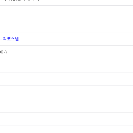
- 각코스별
00~)