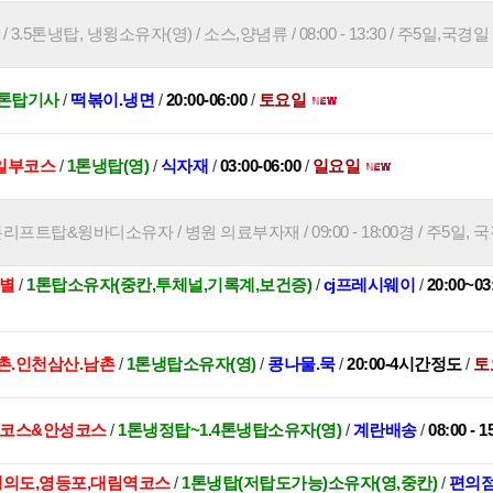
3.5톤냉탑, 냉윙소유자(영) / 소스,양념류 / 08:00 - 13:30 / 주5일,국경일
1톤탑기사
/
떡볶이.냉면
/
20:00-06:00
/
토요일
일부코스
/
1톤냉탑(영)
/
식자재
/
03:00-06:00
/
일요일
톤리프트탑&윙바디소유자 / 병원 의료부자재 / 09:00 - 18:00경 / 주5일, 
스별
/
1톤탑소유자(중칸,투체널,기록계,보건증)
/
cj프레시웨이
/
20:00~
촌.인천삼산.남촌
/
1톤냉탑소유자(영)
/
콩나물.묵
/
20:00-4시간정도
/
토
포코스&안성코스
/
1톤냉정탑~1.4톤냉탑소유자(영)
/
계란배송
/
08:00 - 
,영의도,영등포,대림역코스
/
1톤냉탑(저탑도가능)소유자(영,중칸)
/
편의