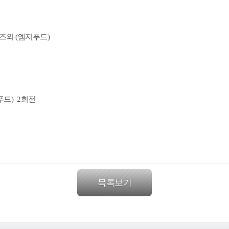
즈외 (엠지푸드)
푸드) 2회전
목록보기