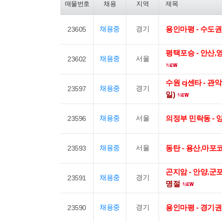
매물번호
채용
지역
제목
채용중
경기
용인마평 - 수도
23605
평택포승 - 안산
채용중
서울
23602
수원 cj센타 - 
채용중
경기
23597
일)
채용중
서울
의정부 민락동 - 
23596
채용중
서울
동탄 - 용산,마포
23593
곤지암 - 안양,
채용중
경기
23591
명절
채용중
경기
용인마평 - 경기권
23590