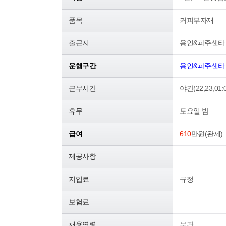
품목
커피부자재
출근지
용인&파주센타
운행구간
용인&파주센타 
근무시간
야간(22,23,01:
휴무
토요일 밤
급여
610
만원(완제)
제공사항
지입료
규정
보험료
채용연령
무관