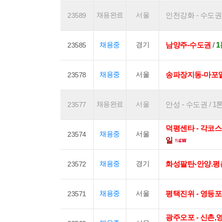
채용완료
서울
인천강화 - 수도권 / 
23589
채용중
경기
남양주-수도권
/
23585
채용중
서울
송파장지동-마포
23578
채용완료
서울
안성 - 수도권 / 1
23577
덕평센타 - 각코
채용중
서울
23574
일
채용중
경기
화성팔탄-안양.평
23572
채용중
서울
평택진위 - 영등
23571
광주오포 - 신촌