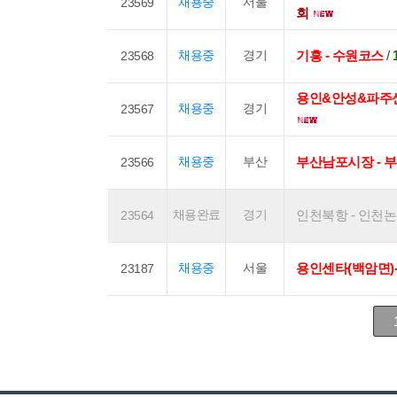
채용중
서울
23569
회
채용중
경기
기흥 - 수원코스
/
23568
용인&안성&파주센
채용중
경기
23567
채용중
부산
부산남포시장 - 
23566
채용완료
경기
인천북항 - 인천논현동
23564
채용중
서울
용인센타(백암면)-
23187