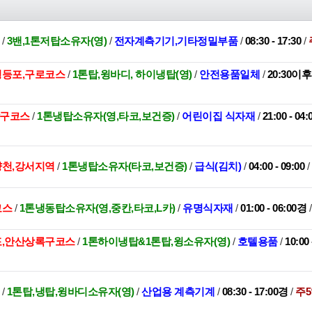
권
/
3밴,1톤저탑소유자(영)
/
전자계측기기,기타정밀부품
/
08:30 - 17:30
/
,영등포,구로코스
/
1톤탑,윙바디, 하이냉탑(영)
/
안전용품일체
/
20:30이
관악구코스
/
1톤냉탑소유자(영,타코,보건증)
/
어린이집 식자재
/
21:00 - 04
양천,강서지역
/
1톤냉탑소유자(타코,보건증)
/
급식(김치)
/
04:00 - 09:00
/
코스
/
1톤냉동탑소유자(영,중칸,타코,L카)
/
유명식자재
/
01:00 - 06:00경
군포,안산상록구코스
/
1톤하이냉탑&1톤탑,윙소유자(영)
/
호텔용품
/
10:00
/
1톤탑,냉탑,윙바디소유자(영)
/
산업용 계측기계
/
08:30 - 17:00경
/
주5