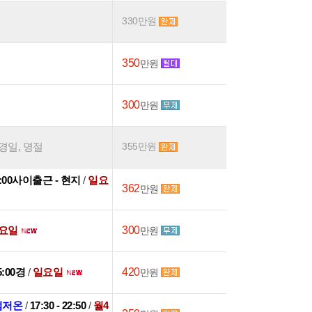
330만원
350
만원
300
만원
국경일, 명절
355만원
03:00사이출근 - 현지
/
일요
362
만원
요일
300
만원
15:00경
/
일요일
420
만원
점저온
/
17:30 - 22:50
/
월4