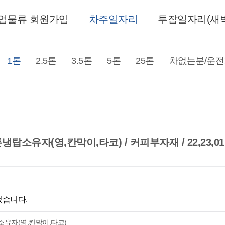
업물류 회원가입
차주일자리
투잡일자리(새벽
1톤
2.5톤
3.5톤
5톤
25톤
차없는분/운
냉탑소유자(영,칸막이,타코) / 커피부자재 / 22,23,01:
었습니다.
탑소유자(영,칸막이,타코)