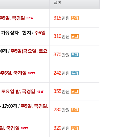
급여
주5일, 국경일
315
만원
후 가유상차 - 현지
/
주5일
310
만원
:00경
/
주5일(금요일, 토요
370
만원
주5일, 국경일
242
만원
/
토요일 밤, 국경일
355
만원
 - 17:00경
/
주5일, 국경일,
280
만원
일, 국경일
320
만원