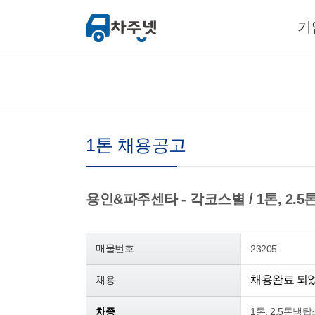
기
1톤 채용공고
용인&파주센타 - 각코스별 / 1톤, 2.5톤
매물번호
23205
채용완료 되
채용
차종
1톤, 2.5톤냉