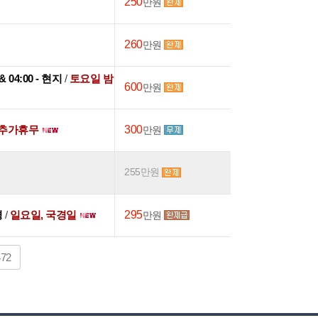
250
만원
260
만원
 & 04:00 - 현지
/
토요일 밤
600
만원
회추가휴무
300
만원
255만원
경
/
일요일, 국경일
295
만원
472