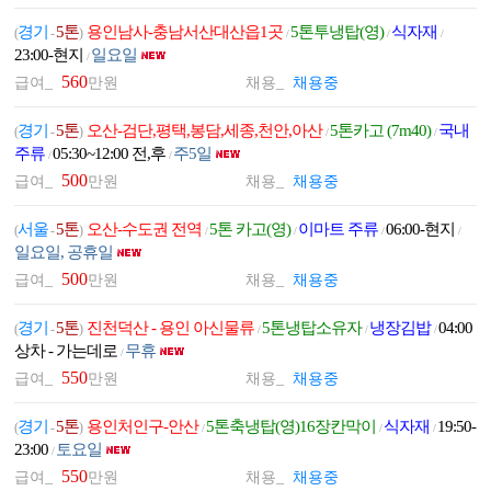
경기
5톤
용인남사-충남서산대산읍1곳
5톤투냉탑(영)
식자재
(
-
)
/
/
/
23:00-현지
일요일
/
560
급여_
만원
채용_
채용중
경기
5톤
오산-검단,평택,봉담,세종,천안,아산
5톤카고 (7m40)
국내
(
-
)
/
/
주류
05:30~12:00 전,후
주5일
/
/
500
급여_
만원
채용_
채용중
서울
5톤
오산-수도권 전역
5톤 카고(영)
이마트 주류
06:00-현지
(
-
)
/
/
/
/
일요일, 공휴일
500
급여_
만원
채용_
채용중
경기
5톤
진천덕산 - 용인 아신물류
5톤냉탑소유자
냉장김밥
04:00
(
-
)
/
/
/
상차 - 가는데로
무휴
/
550
급여_
만원
채용_
채용중
경기
5톤
용인처인구-안산
5톤축냉탑(영)16장칸막이
식자재
19:50-
(
-
)
/
/
/
23:00
토요일
/
550
급여_
만원
채용_
채용중