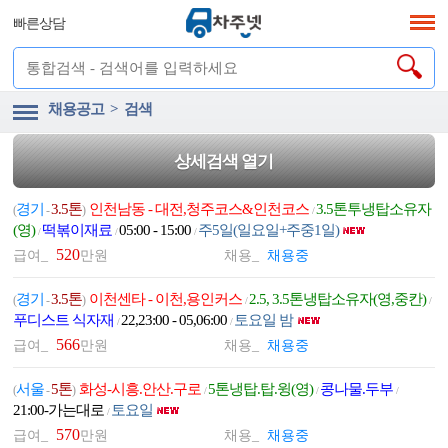
빠른상담
채용공고 > 검색
상세검색 열기
경기
3.5톤
인천남동 - 대전,청주코스&인천코스
3.5톤투냉탑소유자
(
-
)
/
(영)
떡볶이재료
05:00 - 15:00
주5일(일요일+주중1일)
/
/
/
520
급여_
만원
채용_
채용중
경기
3.5톤
이천센타 - 이천,용인커스
2.5, 3.5톤냉탑소유자(영,중칸)
(
-
)
/
/
푸디스트 식자재
22,23:00 - 05,06:00
토요일 밤
/
/
566
급여_
만원
채용_
채용중
서울
5톤
화성-시흥.안산.구로
5톤냉탑.탑.윙(영)
콩나물.두부
(
-
)
/
/
/
21:00-가는대로
토요일
/
570
급여_
만원
채용_
채용중