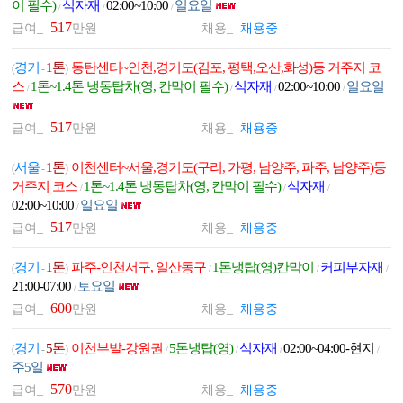
이 필수)
식자재
02:00~10:00
일요일
/
/
/
517
급여_
만원
채용_
채용중
경기
1톤
동탄센터~인천,경기도(김포, 평택,오산,화성)등 거주지 코
(
-
)
스
1톤~1.4톤 냉동탑차(영, 칸막이 필수)
식자재
02:00~10:00
일요일
/
/
/
/
517
급여_
만원
채용_
채용중
서울
1톤
이천센터~서울,경기도(구리, 가평, 남양주, 파주, 남양주)등
(
-
)
거주지 코스
1톤~1.4톤 냉동탑차(영, 칸막이 필수)
식자재
/
/
/
02:00~10:00
일요일
/
517
급여_
만원
채용_
채용중
경기
1톤
파주-인천서구, 일산동구
1톤냉탑(영)칸막이
커피부자재
(
-
)
/
/
/
21:00-07:00
토요일
/
600
급여_
만원
채용_
채용중
경기
5톤
이천부발-강원권
5톤냉탑(영)
식자재
02:00~04:00-현지
(
-
)
/
/
/
/
주5일
570
급여_
만원
채용_
채용중