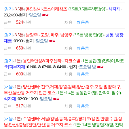
경기
3.5톤
용인남사-코스아래참조
2.5톤,3.5톤투냉탑(영)
식자재
(
-
)
/
/
/
23,24:00-현지
일요일
/
524
급여_
만원
채용_
채용중
경기
3.5톤
남양주 - 고양, 파주, 남양주
3.5톤 냉동 탑(영)
냉동, 냉장
(
-
)
/
/
제품
03:00~ 현지
일요일
/
/
650
급여_
만원
채용_
채용중
경기
1톤
용인&안성&파주센타 - 각코스별
1톤냉탑(영)칸막이,타코
(
-
)
/
커피부자재
01:00- & 02:00- & 04:00 - 현지
토요일 밤
/
/
/
600
급여_
만원
채용_
채용중
서울
1톤
양산센터~진주,거제,창원,김해,양산,경주,포항,밀양,대구,
(
-
)
부산,울산등 거주지 인근 코스
1톤~1.4톤 냉동탑차(영, 칸막이 필수)
/
/
식자재
02:00~10:00
일요일
/
/
517
급여_
만원
채용_
채용중
서울
1톤
수원센터~서울(강남,동작,송파),경기도(용인,안양,수원,성
(
-
)
남,안산),충남(천안,안산)등 거주지 코스
1톤~1.4톤 냉동탑차(영, 칸막
/