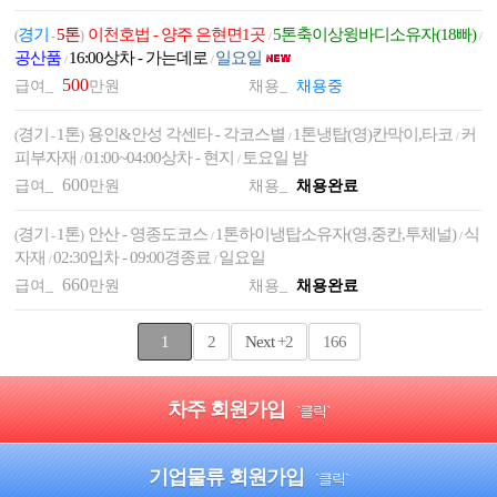
경기
5톤
이천호법 - 양주 은현면1곳
5톤축이상윙바디소유자(18빠)
(
-
)
/
/
공산품
16:00상차 - 가는데로
일요일
/
/
500
급여_
만원
채용_
채용중
경기
1톤
용인&안성 각센타 - 각코스별
1톤냉탑(영)칸막이,타코
커
(
-
)
/
/
피부자재
01:00~04:00상차 - 현지
토요일 밤
/
/
600
급여_
만원
채용_
채용완료
경기
1톤
안산 - 영종도코스
1톤하이냉탑소유자(영,중칸,투체널)
식
(
-
)
/
/
자재
02:30입차 - 09:00경종료
일요일
/
/
660
급여_
만원
채용_
채용완료
1
2
Next
+2
166
차주 회원가입
`클릭`
기업물류 회원가입
`클릭`