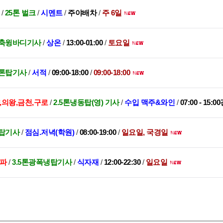
/
25톤 벌크
/
시멘트
/
주야배차
/
주 6일
톤축윙바디기사
/
상온
/
13:00-01:00
/
토요일
5톤탑기사
/
서적
/
09:00-18:00
/
09:00-18:00
,의왕,금천,구로
/
2.5톤냉동탑(영) 기사
/
수입 맥주&와인
/
07:00 - 15:0
탑기사
/
점심.저녁(학원)
/
08:00-19:00
/
일요일, 국경일
송파
/
3.5톤광폭냉탑기사
/
식자재
/
12:00-22:30
/
일요일