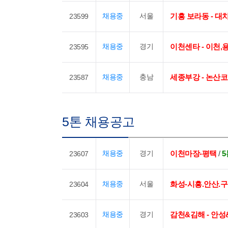
채용중
서울
기흥 보라동 - 
23599
채용중
경기
이천센타 - 이천
23595
채용중
충남
세종부강 - 논산
23587
5톤 채용공고
채용중
경기
이천마장-평택
/
5
23607
채용중
서울
화성-시흥.안산.
23604
채용중
경기
감천&김해 - 안성
23603