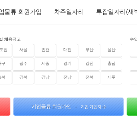
업물류 회원가입
차주일자리
투잡일자리(새벽
별 채용공고
수
도권
서울
인천
대전
부산
울산
대구
광주
세종
경기
강원
충남
충북
경북
경남
전남
전북
제주
기업물류 회원가입 -
기업 가입자 수