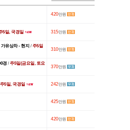
420
만원
주5일, 국경일
315
만원
후 가유상차 - 현지
/
주5일
310
만원
:00경
/
주5일(금요일, 토요
370
만원
주5일, 국경일
242
만원
425
만원
420
만원