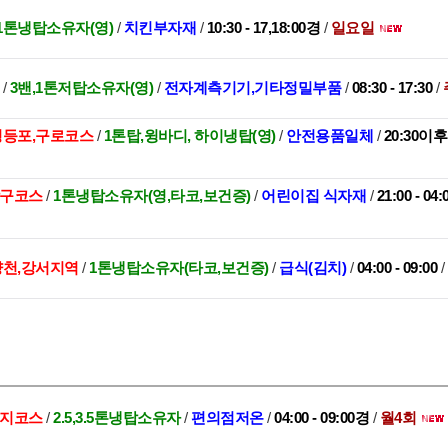
1톤냉탑소유자(영)
/
치킨부자재
/
10:30 - 17,18:00경
/
일요일
권
/
3밴,1톤저탑소유자(영)
/
전자계측기기,기타정밀부품
/
08:30 - 17:30
/
,영등포,구로코스
/
1톤탑,윙바디, 하이냉탑(영)
/
안전용품일체
/
20:30이
관악구코스
/
1톤냉탑소유자(영,타코,보건증)
/
어린이집 식자재
/
21:00 - 04
양천,강서지역
/
1톤냉탑소유자(타코,보건증)
/
급식(김치)
/
04:00 - 09:00
/
수지코스
/
2.5,3.5톤냉탑소유자
/
편의점저온
/
04:00 - 09:00경
/
월4회