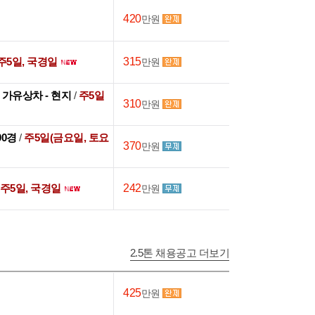
420
만원
주5일, 국경일
315
만원
후 가유상차 - 현지
/
주5일
310
만원
:00경
/
주5일(금요일, 토요
370
만원
주5일, 국경일
242
만원
2.5톤 채용공고 더보기
425
만원