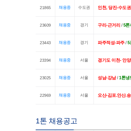
채용중
수도권
인천, 당진-수도권
21865
채용중
경기
구리-근거리
/
5
23609
채용중
경기
파주적성-파주
/
23443
채용중
서울
경기도 이천- 안양
23394
채용중
서울
성남-강남
/
1톤냉
23025
채용중
서울
오산-김포.안산.
22969
1톤 채용공고