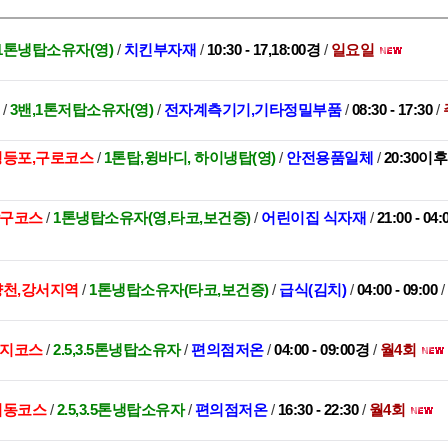
1톤냉탑소유자(영)
/
치킨부자재
/
10:30 - 17,18:00경
/
일요일
권
/
3밴,1톤저탑소유자(영)
/
전자계측기기,기타정밀부품
/
08:30 - 17:30
/
,영등포,구로코스
/
1톤탑,윙바디, 하이냉탑(영)
/
안전용품일체
/
20:30이
관악구코스
/
1톤냉탑소유자(영,타코,보건증)
/
어린이집 식자재
/
21:00 - 04
양천,강서지역
/
1톤냉탑소유자(타코,보건증)
/
급식(김치)
/
04:00 - 09:00
/
수지코스
/
2.5,3.5톤냉탑소유자
/
편의점저온
/
04:00 - 09:00경
/
월4회
대치동코스
/
2.5,3.5톤냉탑소유자
/
편의점저온
/
16:30 - 22:30
/
월4회