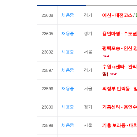
채용중
경기
예산 - 대전코스
/
23608
채용중
경기
용인마평 - 수도
23605
평택포승 - 안산
채용중
서울
23602
수원 cj센타 - 
채용중
경기
23597
일)
채용중
서울
의정부 민락동 - 
23596
채용중
경기
기흥센타 - 용인
23600
채용중
서울
기흥 보라동 - 
23598