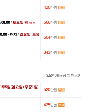
420
만원
5,06:00
/
토요일 밤
566
만원
10:00 - 현지
/
일요일, 토요
504
만원
343
만원
3.5톤 채용공고 더보기
/
주5일(일요일+주중1일)
520
만원
425
만원