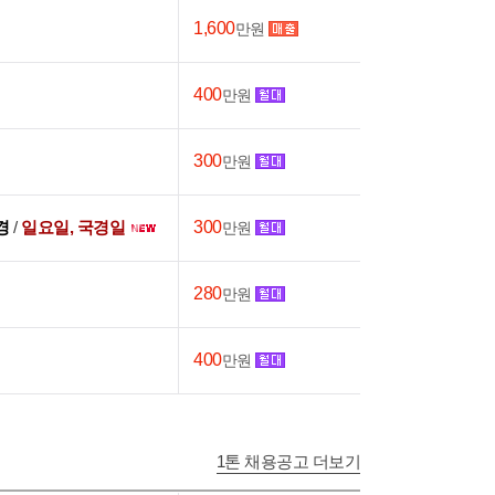
1,600
만원
400
만원
300
만원
0경
/
일요일, 국경일
300
만원
280
만원
400
만원
1톤 채용공고 더보기