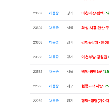
채용중
경기
이천마장-평택
/
5
23607
채용중
서울
화성-시흥.안산.
23604
채용중
경기
감천&김해 - 안성
23603
채용중
경기
이천부발-강원권
23588
채용중
서울
백암-평택1곳
/
3
23582
채용중
대구
현풍 - 각 지방
/
2
22566
채용중
경기
평택~광명(기아자
22259