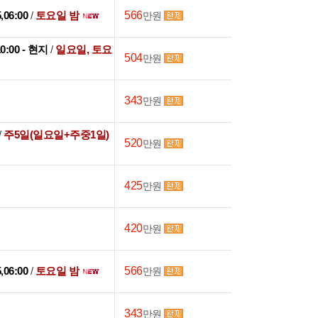
5,06:00
/
토요일 밤
566
만원
10:00 - 현지
/
일요일, 토요
504
만원
343
만원
/
주5일(일요일+주중1일)
520
만원
425
만원
420
만원
5,06:00
/
토요일 밤
566
만원
343
만원