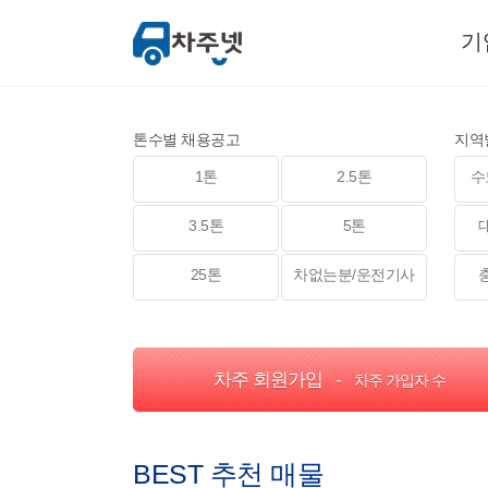
기
톤수별 채용공고
지역
1톤
2.5톤
수
3.5톤
5톤
25톤
차없는분/운전기사
차주 회원가입 -
차주 가입자 수
BEST 추천 매물