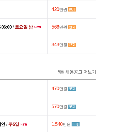
420
만원
5,06:00
/
토요일 밤
566
만원
343
만원
5톤 채용공고 더보기
470
만원
570
만원
확인
/
주5일
1,540
만원