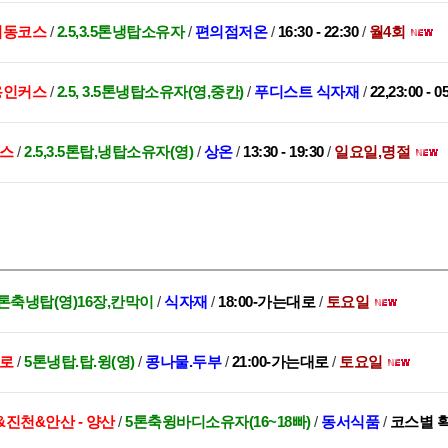
대치동코스
/
2.5,3.5톤냉탑소유자
/
편의점저온
/
16:30 - 22:30
/
월4회
,용인커스
/
2.5, 3.5톤냉탑소유자(영,중칸)
/
푸디스트 식자재
/
22,23:00 - 0
코스
/
2.5,3.5톤탑,냉탑소유자(영)
/
상온
/
13:30 - 19:30
/
일요일,명절
톤축냉탑(영)16장,칸막이
/
식자재
/
18:00-가는대로
/
토요일
구로
/
5톤냉탑.탑.윙(영)
/
콩나물.두부
/
21:00-가는대로
/
토요일
&진천&안산 - 양산
/
5톤축윙바디소유자(16~18빠)
/
동서식품
/
코스별 