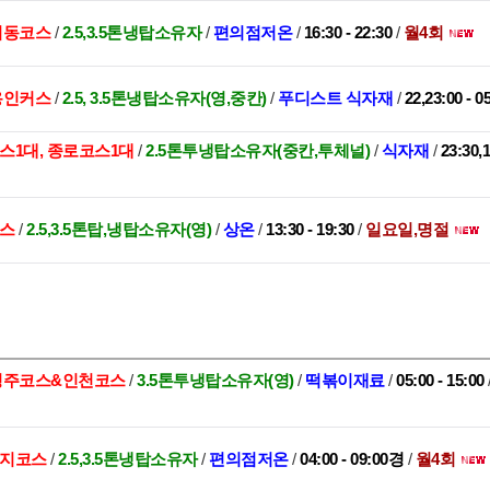
대치동코스
/
2.5,3.5톤냉탑소유자
/
편의점저온
/
16:30 - 22:30
/
월4회
,용인커스
/
2.5, 3.5톤냉탑소유자(영,중칸)
/
푸디스트 식자재
/
22,23:00 - 0
스1대, 종로코스1대
/
2.5톤투냉탑소유자(중칸,투체널)
/
식자재
/
23:30,
코스
/
2.5,3.5톤탑,냉탑소유자(영)
/
상온
/
13:30 - 19:30
/
일요일,명절
,청주코스&인천코스
/
3.5톤투냉탑소유자(영)
/
떡볶이재료
/
05:00 - 15:00
수지코스
/
2.5,3.5톤냉탑소유자
/
편의점저온
/
04:00 - 09:00경
/
월4회