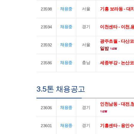
채용중
서울
기흥 보라동 - 
23598
채용중
경기
이천센타 - 이천
23594
광주초월 - 다산코
채용중
서울
23592
일밤
채용중
충남
세종부강 - 논산
23586
3.5톤 채용공고
인천남동 - 대전
채용중
경기
23606
채용중
경기
기흥센타 - 용인
23601