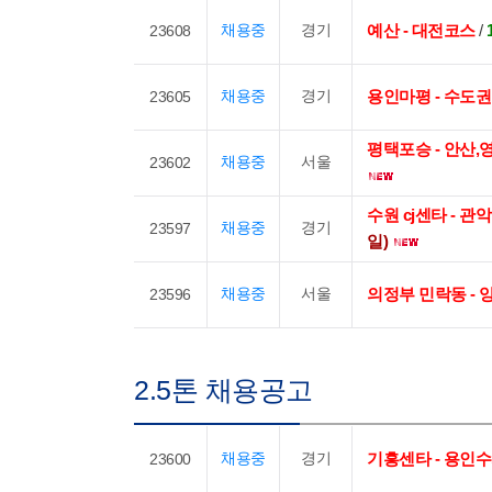
채용중
경기
예산 - 대전코스
/
23608
채용중
경기
용인마평 - 수도
23605
평택포승 - 안산
채용중
서울
23602
수원 cj센타 - 
채용중
경기
23597
일)
채용중
서울
의정부 민락동 - 
23596
2.5톤 채용공고
채용중
경기
기흥센타 - 용인
23600