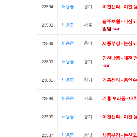
채용중
경기
이천센타 - 이천
23594
광주초월 - 다산코
채용중
서울
23592
일밤
채용중
충남
세종부강 - 논산
23586
인천남동 - 대전
채용중
경기
23606
채용중
경기
기흥센타 - 용인
23601
채용중
서울
기흥 보라동 - 
23599
채용중
경기
이천센타 - 이천
23595
채용중
충남
세종부강 - 논산
23587