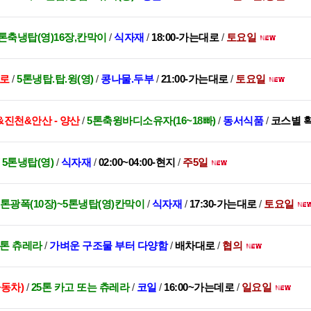
톤축냉탑(영)16장,칸막이
/
식자재
/
18:00-가는대로
/
토요일
구로
/
5톤냉탑.탑.윙(영)
/
콩나물.두부
/
21:00-가는대로
/
토요일
&진천&안산 - 양산
/
5톤축윙바디소유자(16~18빠)
/
동서식품
/
코스별 
/
5톤냉탑(영)
/
식자재
/
02:00~04:00-현지
/
주5일
.5톤광폭(10장)~5톤냉탑(영)칸막이
/
식자재
/
17:30-가는대로
/
토요일
5톤 츄레라
/
가벼운 구조물 부터 다양함
/
배차대로
/
협의
동차)
/
25톤 카고 또는 츄레라
/
코일
/
16:00~가는데로
/
일요일