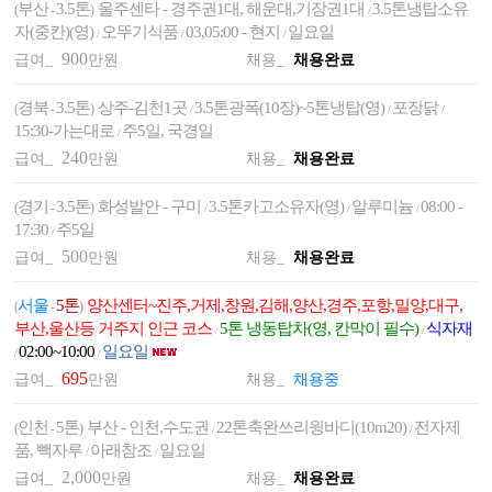
부산
3.5톤
울주센타 - 경주권1대, 해운대,기장권1대
3.5톤냉탑소유
(
-
)
/
자(중칸)(영)
오뚜기식품
03,05:00 - 현지
일요일
/
/
/
900
급여_
만원
채용_
채용완료
경북
3.5톤
상주-김천1곳
3.5톤광폭(10장)~5톤냉탑(영)
포장닭
(
-
)
/
/
/
15:30-가는대로
주5일, 국경일
/
240
급여_
만원
채용_
채용완료
경기
3.5톤
화성발안 - 구미
3.5톤카고소유자(영)
알루미늄
08:00 -
(
-
)
/
/
/
17:30
주5일
/
500
급여_
만원
채용_
채용완료
서울
5톤
양산센터~진주,거제,창원,김해,양산,경주,포항,밀양,대구,
(
-
)
부산,울산등 거주지 인근 코스
5톤 냉동탑차(영, 칸막이 필수)
식자재
/
/
02:00~10:00
일요일
/
/
695
급여_
만원
채용_
채용중
인천
5톤
부산 - 인천,수도권
22톤축완쓰리윙바디(10m20)
전자제
(
-
)
/
/
품, 빽자루
아래참조
일요일
/
/
2,000
급여_
만원
채용_
채용완료