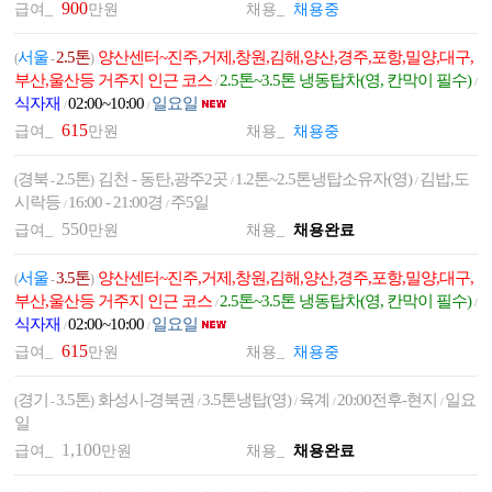
900
급여_
만원
채용_
채용중
서울
2.5톤
양산센터~진주,거제,창원,김해,양산,경주,포항,밀양,대구,
(
-
)
부산,울산등 거주지 인근 코스
2.5톤~3.5톤 냉동탑차(영, 칸막이 필수)
/
/
식자재
02:00~10:00
일요일
/
/
615
급여_
만원
채용_
채용중
경북
2.5톤
김천 - 동탄,광주2곳
1.2톤~2.5톤냉탑소유자(영)
김밥,도
(
-
)
/
/
시락등
16:00 - 21:00경
주5일
/
/
550
급여_
만원
채용_
채용완료
서울
3.5톤
양산센터~진주,거제,창원,김해,양산,경주,포항,밀양,대구,
(
-
)
부산,울산등 거주지 인근 코스
2.5톤~3.5톤 냉동탑차(영, 칸막이 필수)
/
/
식자재
02:00~10:00
일요일
/
/
615
급여_
만원
채용_
채용중
경기
3.5톤
화성시-경북권
3.5톤냉탑(영)
육계
20:00전후-현지
일요
(
-
)
/
/
/
/
일
1,100
급여_
만원
채용_
채용완료