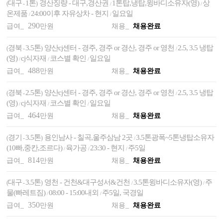
대구
1톤
경산징량 - 대구,경산권
1톤탑,냉탑,윙바디소유자(영)
상
(
-
)
/
/
온제품
24:00이후 자유상차 - 현지
일요일
/
/
290
급여_
만원
채용_
채용완료
경북
3.5톤
양산cj센터 - 경주, 경주 or 경산, 경주 or 영천
2.5, 3.5 냉탑
(
-
)
/
(영)
cj식자재
코스별 확인
일요일
/
/
/
488
급여_
만원
채용_
채용완료
경북
2.5톤
양산cj센터 - 경주, 경주 or 경산, 경주 or 영천
2.5, 3.5 냉탑
(
-
)
/
(영)
cj식자재
코스별 확인
일요일
/
/
/
464
급여_
만원
채용_
채용완료
경기
3.5톤
용인남사 - 칠곡,울주삼남 2곳
3.5톤광폭~5톤냉탑소유자
(
-
)
/
(10빠,중칸,조르다)
육가공
23:30 - 현지
주5일
/
/
/
814
급여_
만원
채용_
채용완료
대구
3.5톤
영천 - 건천&대구성서&건천
3.5톤윙바디소유자(영)
주
(
-
)
/
/
물(빠레트짐)
08:00 - 15:00내외
주5일, 국경일
/
/
350
급여_
만원
채용_
채용완료