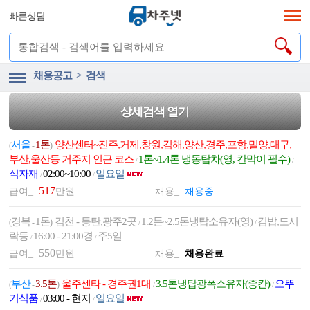
빠른상담
채용공고 > 검색
상세검색 열기
서울
1톤
양산센터~진주,거제,창원,김해,양산,경주,포항,밀양,대구,
(
-
)
부산,울산등 거주지 인근 코스
1톤~1.4톤 냉동탑차(영, 칸막이 필수)
/
/
식자재
02:00~10:00
일요일
/
/
517
급여_
만원
채용_
채용중
경북
1톤
김천 - 동탄,광주2곳
1.2톤~2.5톤냉탑소유자(영)
김밥,도시
(
-
)
/
/
락등
16:00 - 21:00경
주5일
/
/
550
급여_
만원
채용_
채용완료
부산
3.5톤
울주센타 - 경주권1대
3.5톤냉탑광폭소유자(중칸)
오뚜
(
-
)
/
/
기식품
03:00 - 현지
일요일
/
/