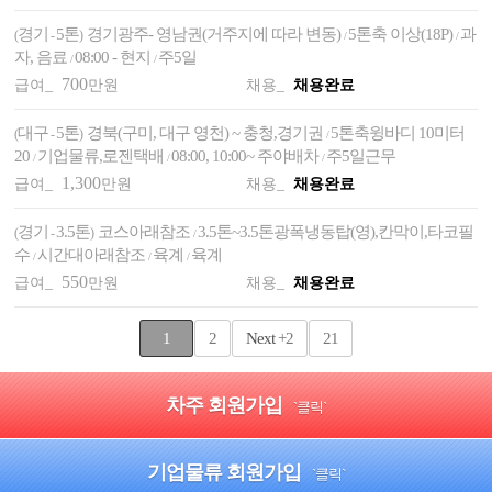
경기
5톤
경기광주- 영남권(거주지에 따라 변동)
5톤축 이상(18P)
과
(
-
)
/
/
자, 음료
08:00 - 현지
주5일
/
/
700
급여_
만원
채용_
채용완료
대구
5톤
경북(구미, 대구 영천) ~ 충청,경기권
5톤축윙바디 10미터
(
-
)
/
20
기업물류,로젠택배
08:00, 10:00~ 주야배차
주5일근무
/
/
/
1,300
급여_
만원
채용_
채용완료
경기
3.5톤
코스아래참조
3.5톤~3.5톤광폭냉동탑(영),칸막이,타코필
(
-
)
/
수
시간대아래참조
육계
육계
/
/
/
550
급여_
만원
채용_
채용완료
1
2
Next
+2
21
차주 회원가입
`클릭`
기업물류 회원가입
`클릭`