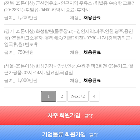
전북
25톤이상
군산정유소 - 인근지역 주유소
휘발유 수송 탱크로리
(
-
)
/
(20~28KL)
휘발유
04:00-하역시 종료
휴차시
/
/
/
1,200
급여_
만원
채용_
채용완료
경기
25톤이상
화성팔탄(물류창고) - 경인지역(파주,인천,광주,용인
(
-
)
등)
25톤카고소유자
유리배송(기본2회전)
07:30 - 17시경복귀퇴근
/
/
/
/
일국휴,월1번토휴
750
급여_
만원
채용_
채용완료
서울
25톤이상
화성양감 ~ 안산,인천,수원,평택 2회전
25톤카고
철
(
-
)
/
/
근가공품
07시~14시
일요일,국경일
/
/
1,000
급여_
만원
채용_
채용완료
1
2
Next
+2
4
차주 회원가입
`클릭`
기업물류 회원가입
`클릭`