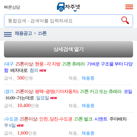
빠른상담
채용공고 > 25톤
상세검색 열기
대구
25톤이상
현풍 - 각 지방
25톤 츄레라
가벼운 구조물 부터 다양
(
-
)
/
/
함
배차대로
협의
/
/
500
급여_
만원
채용_
채용중
경기
25톤이상
평택~광명(기아자동차)
25톤 카고 또는 츄레라
코일
(
-
)
/
/
16:00~가는데로
일요일
/
/
10,400
급여_
만원
채용_
채용중
수도권
25톤이상
인천, 당진-수도권
25톤 벌크
시멘트
주야배차
(
-
)
/
/
/
/
주 6일
1,600
급여_
만원
채용_
채용중