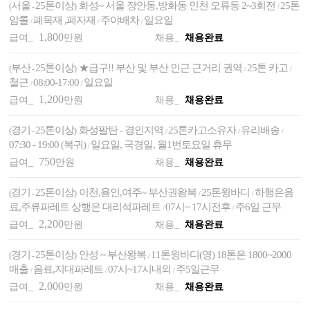
서울
25톤이상
화성~ 서울 장안동,방화동 인천 오류동 2~3회전
25톤
(
-
)
/
암롤
폐목재 ,폐자재
주야배차
일요일
/
/
/
1,800
급여_
만원
채용_
채용완료
부산
25톤이상
★급구!! 부산 및 부산 인근 근거리 권역
25톤 카고
(
-
)
/
/
철근
08:00-17:00
일요일
/
/
1,200
급여_
만원
채용_
채용완료
경기
25톤이상
화성팔탄 - 경인지역
25톤카고소유자
유리배송
(
-
)
/
/
/
07:30 - 19:00 (복귀)
일요일, 국경일, 월1번토요일 휴무
/
750
급여_
만원
채용_
채용완료
경기
25톤이상
이천,용인,여주~ 부산권왕복
25톤윙바디
하행은음
(
-
)
/
/
료,주류파레트 상행은 대리석파레트
07시~ 17시전후
주6일 근무
/
/
2,200
급여_
만원
채용_
채용완료
경기
25톤이상
안성 ~ 부산왕복
11톤윙바디(영) 18톤은 1800~2000
(
-
)
/
매출
음료,지대파레트
07시~17시내외
주5일근무
/
/
/
2,000
급여_
만원
채용_
채용완료