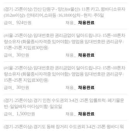
경기
25톤이상
안산 단원구 - 양산(or울산)
11톤 카고, 윙바디소유자
(
-
)
/
(10.2m이상)
인테리어,쇼파등
16,18:00상차 - 현지
주5일
/
/
/
924
급여_
만원
채용_
채용완료
서울
25톤이상
임대번호판 권리금없이 달아드립니다
15톤~10톤차
(
-
)
/
량소유자 (화물종사자격증 있어야함)
영업용 임대번호판 권리금무
/
/
15톤~25톤 지입료30만원
/
30
급여_
만원
채용_
채용완료
서울
25톤이상
임대번호판 권리금없이 달아드립니다
15톤~10톤차
(
-
)
/
량소유자 (화물종사자격증 있어야함)
영업용 임대번호판 권리금무
/
/
15톤~25톤 지입료30만원
/
30
급여_
만원
채용_
채용완료
경기
25톤이상
경기 인천 수도권외 3-4건
25톤 암롤트럭
폐기물운
(
-
)
/
/
반
일일배차 마다상이함
일요일
/
/
1,500
급여_
만원
채용_
채용완료
경기
25톤이상
경기도 동해 장거리 수도권외 3-4건
25톤 윙바디 워
(
-
)
/