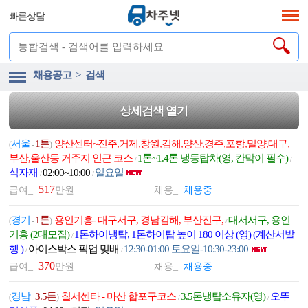
빠른상담
채용공고 > 검색
상세검색 열기
서울
1톤
양산센터~진주,거제,창원,김해,양산,경주,포항,밀양,대구,
(
-
)
부산,울산등 거주지 인근 코스
1톤~1.4톤 냉동탑차(영, 칸막이 필수)
/
/
식자재
02:00~10:00
일요일
/
/
517
급여_
만원
채용_
채용중
경기
1톤
용인기흥- 대구서구, 경남김해, 부산진구,
대서서구, 용인
(
-
)
/
기흥 (2대모집)
1톤하이냉탑, 1톤하이탑 높이 180 이상 (영) (계산서발
/
행 )
아이스박스 픽업 밎배
12:30-01:00 토요일-10:30-23:00
/
/
370
급여_
만원
채용_
채용중
경남
3.5톤
칠서센타 - 마산 합포구코스
3.5톤냉탑소유자(영)
오뚜
(
-
)
/
/