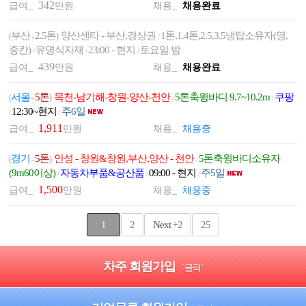
342
급여_
만원
채용_
채용완료
부산
2.5톤
양산센타 - 부산,경상권
1톤,1.4톤,2.5,3.5냉탑소유자(영,
(
-
)
/
중칸)
유명식자재
23:00 - 현지
토요일 밤
/
/
/
439
급여_
만원
채용_
채용완료
서울
5톤
목천-남기해-창원-양산-천안
5톤축윙바디 9.7~10.2m
쿠팡
(
-
)
/
/
12:30~현지
주6일
/
/
1,911
급여_
만원
채용_
채용중
경기
5톤
안성 - 창원&창원,부산,양산 - 천안
5톤축윙바디소유자
(
-
)
/
(9m60이상)
자동차부품&공산품
09:00 - 현지
주5일
/
/
/
1,500
급여_
만원
채용_
채용중
1
2
Next
+2
25
차주 회원가입
`클릭`