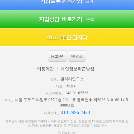
기업물류 회원가입
`클릭`
지입상담 바로가기
`클릭`
BEST 추천 일자리
PC화면
맨위로
이용약관
개인정보취급방침
일자리연구소
상호_
최정미
대표_
148-91-02536
사업자번호_
서울 구로구 부일로 957 2층 201-1호 등록번호 제2026-310160-14-5-
주소_
00003호
010-2996-4423
대표번호_
차주넷의 사전 동의없이 차주넷 사이트내 일체의 정보, 컨텐츠 및 UI 등을 상업적 목적으로 전
시, 전송, 스크래핑, 크롤링 등 무단으로 사용할 수 없습니다.
© cha-ju.net