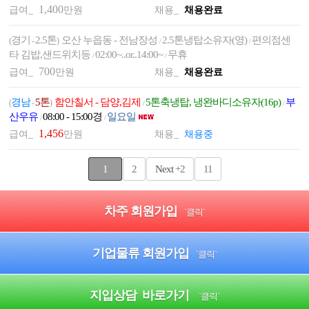
1,400
급여_
만원
채용_
채용완료
경기
2.5톤
오산 누읍동 - 전남장성
2.5톤냉탑소유자(영)
편의점센
(
-
)
/
/
타 김밥,샌드위치등
02:00~..or..14:00~
무휴
/
/
700
급여_
만원
채용_
채용완료
경남
5톤
함안칠서 - 담양,김제
5톤축냉탑, 냉완바디소유자(16p)
부
(
-
)
/
/
산우유
08:00 - 15:00경
일요일
/
/
1,456
급여_
만원
채용_
채용중
1
2
Next
+2
11
차주 회원가입
`클릭`
기업물류 회원가입
`클릭`
지입상담 바로가기
`클릭`