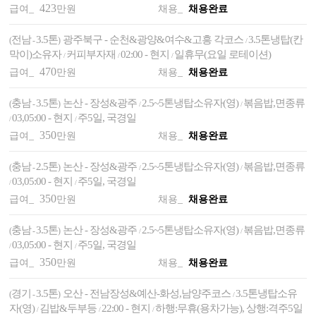
423
급여_
만원
채용_
채용완료
전남
3.5톤
광주북구 - 순천&광양&여수&고흥 각코스
3.5톤냉탑(칸
(
-
)
/
막이)소유자
커피부자재
02:00 - 현지
일휴무(요일 로테이션)
/
/
/
470
급여_
만원
채용_
채용완료
충남
3.5톤
논산 - 장성&광주
2.5~5톤냉탑소유자(영)
볶음밥,면종류
(
-
)
/
/
03,05:00 - 현지
주5일, 국경일
/
/
350
급여_
만원
채용_
채용완료
충남
2.5톤
논산 - 장성&광주
2.5~5톤냉탑소유자(영)
볶음밥,면종류
(
-
)
/
/
03,05:00 - 현지
주5일, 국경일
/
/
350
급여_
만원
채용_
채용완료
충남
3.5톤
논산 - 장성&광주
2.5~5톤냉탑소유자(영)
볶음밥,면종류
(
-
)
/
/
03,05:00 - 현지
주5일, 국경일
/
/
350
급여_
만원
채용_
채용완료
경기
3.5톤
오산 - 전남장성&예산-화성,남양주코스
3.5톤냉탑소유
(
-
)
/
자(영)
김밥&두부등
22:00 - 현지
하행:무휴(용차가능), 상행:격주5일
/
/
/