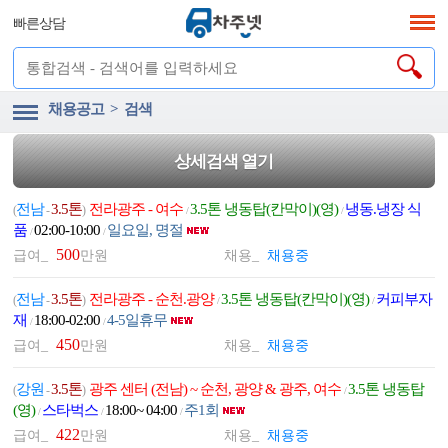
빠른상담
채용공고 > 검색
상세검색 열기
전남
3.5톤
전라광주 - 여수
3.5톤 냉동탑(칸막이)(영)
냉동.냉장 식
(
-
)
/
/
품
02:00-10:00
일요일, 명절
/
/
500
급여_
만원
채용_
채용중
전남
3.5톤
전라광주 - 순천.광양
3.5톤 냉동탑(칸막이)(영)
커피부자
(
-
)
/
/
재
18:00-02:00
4-5일휴무
/
/
450
급여_
만원
채용_
채용중
강원
3.5톤
광주 센터 (전남) ~ 순천, 광양 & 광주, 여수
3.5톤 냉동탑
(
-
)
/
(영)
스타벅스
18:00~ 04:00
주1회
/
/
/
422
급여_
만원
채용_
채용중