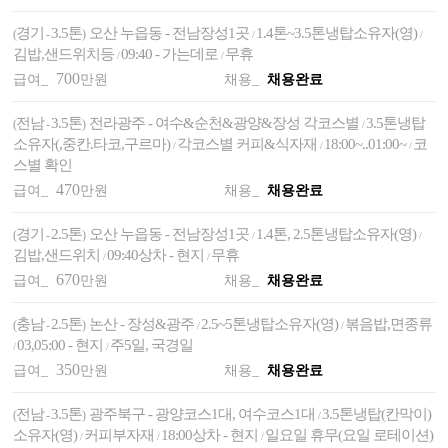
경기
3.5톤
오산 누읍동 - 전남장성1곳
1.4톤~3.5톤냉탑소유자(영)
(
-
)
/
/
김밥,샌드위치등
09:40 - 가는데로
무휴
/
/
700
급여_
만원
채용_
채용완료
전남
3.5톤
전라광주 - 여수&순천&광양&장성 각코스별
3.5톤냉탑
(
-
)
/
소유자(,중칸.타코,구르마)
각코스별 커피&식자재
18:00~..01:00~
코
/
/
/
스별 확인
470
급여_
만원
채용_
채용완료
경기
2.5톤
오산 누읍동 - 전남장성1곳
1.4톤, 2.5톤냉탑소유자(영)
(
-
)
/
/
김밥,샌드위치
09:40상차 - 현지
무휴
/
/
670
급여_
만원
채용_
채용완료
충남
2.5톤
논산 - 장성&광주
2.5~5톤냉탑소유자(영)
볶음밥,면종류
(
-
)
/
/
03,05:00 - 현지
주5일, 국경일
/
/
350
급여_
만원
채용_
채용완료
전남
3.5톤
광주북구 - 광양코스1대, 여수코스1대
3.5톤냉탑(칸막이)
(
-
)
/
소유자(영)
커피부자재
18:00상차 - 현지
일요일 휴무(요일 로테이션)
/
/
/